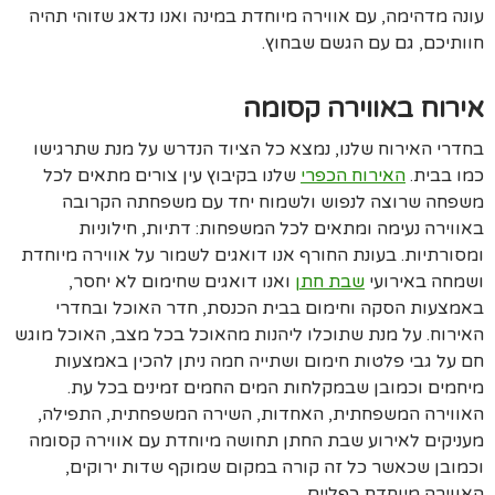
עונה מדהימה, עם אווירה מיוחדת במינה ואנו נדאג שזוהי תהיה
חוותיכם, גם עם הגשם שבחוץ.
אירוח באווירה קסומה
בחדרי האירוח שלנו, נמצא כל הציוד הנדרש על מנת שתרגישו
כמו בבית.
האירוח הכפרי
שלנו בקיבוץ עין צורים מתאים לכל
משפחה שרוצה לנפוש ולשמוח יחד עם משפחתה הקרובה
באווירה נעימה ומתאים לכל המשפחות: דתיות, חילוניות
ומסורתיות. בעונת החורף אנו דואגים לשמור על אווירה מיוחדת
ושמחה באירועי
שבת חתן
ואנו דואגים שחימום לא יחסר,
באמצעות הסקה וחימום בבית הכנסת, חדר האוכל ובחדרי
האירוח. על מנת שתוכלו ליהנות מהאוכל בכל מצב, האוכל מוגש
חם על גבי פלטות חימום ושתייה חמה ניתן להכין באמצעות
מיחמים וכמובן שבמקלחות המים החמים זמינים בכל עת.
האווירה המשפחתית, האחדות, השירה המשפחתית, התפילה,
מעניקים לאירוע שבת החתן תחושה מיוחדת עם אווירה קסומה
וכמובן שכאשר כל זה קורה במקום שמוקף שדות ירוקים,
האווירה מיוחדת כפליים.