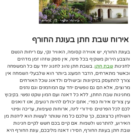
אירוח שבת חתן בעונת החורף
בעונת החורף, יש אווירה קסומה, האוויר נקי, עם ריחות הגשם
והצבע הירוק משקיף בכל פינה, אין ספק שזהו זמן מדהים
לחגיגות
שבת חתן
. בשבת חתן נהוג לחגוג יחד עם כל המשפחה
וכאשר מתארחים, הדבר המענג ביותר הוא שלבעלי השמחה אין
צורך להתעסק בניקיונות ובישולים ולדאוג שכל האורחים
מרוצים, אלא הם גם נופשים יחד עם המוזמנים וגם נהנים
מחגיגות שבת החתן, ללא כל דאגה ועם המון שקט נפשי. בקיבוץ
עין צורים אירוח כפרי, אתם יכולים להיות רגועים, אנו דואגים
לכם לכל הפרטים: סידורי לינה, ארוחות טעימות, עריכה ופינוי
השולחן כרצונכם, כך שלכם כל מה שנותר לעשות הוא ליהנות מן
האירוע, להתרגש ולשמוח. אם קיים בכם חשש לקיים חגיגות
שבת חתן בעונת החורף, הסירו דאגה מליבכם, עונת החורף היא