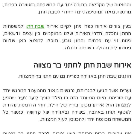
והמצווה של הקריאה בתורה יחד עם המשפחה באווירה כפרית,
מרגשת מאוד ומוסיפה מימד ייחודי לשבת חתן.
בעין צורים אירוח כפרי ניתן לקיים אירוח
שבת חתן
למשפחות
החתן והכלה. חדרי האירוח שלנו ממוקמים בין עצים ודשאים,
גינות נוי עם פרחים והמון טבע. תוכלו למצוא כאן שלווה
פסטורלית מהולה בשמחה גדולה.
אירוח שבת חתן לחתני בר מצווה
חוגגים שבת חתן באווירה כפרית גם עם חתני בר המצווה.
נערים אשר הגיעו לבגרותם, נרגשים מאוד מהמעמד המרגש יחד
עם הוריהם. היום המיוחד הזה בו הילד הופך לנער צעיר שהגיע
למצוות הוא אירוע מכונן בחייו של הילד. זוהי הזדמנות נהדרת
לעטוף אותו באהבה, בשירה ובאווירה של קדושה, כאשר כל
המשפחה מכונסת יחד ולהכניסו לעול המצוות.
אנו ערוכים בבית הכנסת בעין צורים לכבד חתני בר מצווה