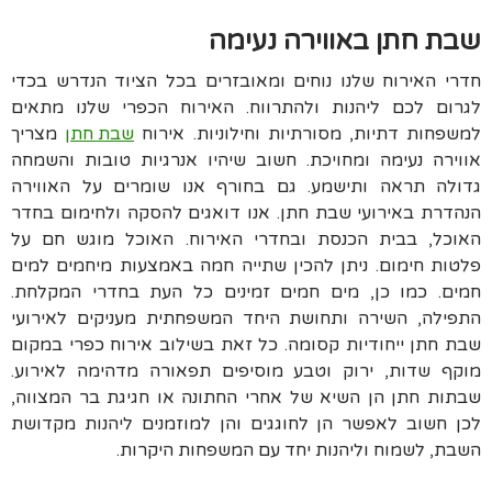
שבת חתן באווירה נעימה
חדרי האירוח שלנו נוחים ומאובזרים בכל הציוד הנדרש בכדי
לגרום לכם ליהנות ולהתרווח. האירוח הכפרי שלנו מתאים
למשפחות דתיות, מסורתיות וחילוניות. אירוח
שבת חתן
מצריך
אווירה נעימה ומחויכת. חשוב שיהיו אנרגיות טובות והשמחה
גדולה תראה ותישמע. גם בחורף אנו שומרים על האווירה
הנהדרת באירועי שבת חתן. אנו דואגים להסקה ולחימום בחדר
האוכל, בבית הכנסת ובחדרי האירוח. האוכל מוגש חם על
פלטות חימום. ניתן להכין שתייה חמה באמצעות מיחמים למים
חמים. כמו כן, מים חמים זמינים כל העת בחדרי המקלחת.
התפילה, השירה ותחושת היחד המשפחתית מעניקים לאירועי
שבת חתן ייחודיות קסומה. כל זאת בשילוב אירוח כפרי במקום
מוקף שדות, ירוק וטבע מוסיפים תפאורה מדהימה לאירוע.
שבתות חתן הן השיא של אחרי החתונה או חגיגת בר המצווה,
לכן חשוב לאפשר הן לחוגגים והן למוזמנים ליהנות מקדושת
השבת, לשמוח וליהנות יחד עם המשפחות היקרות.