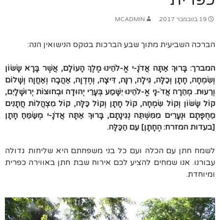
19 בנובמבר 2017
MCADMIN
הברכה השביעית מתוך שבע הברכות בטקס הנישואין הנה:
המברך: בָּרוּךְ אַתָּה אֲדֹנָ-י אֱ-לֹהֵינוּ מֶלֶךְ הָעוֹלָם, אֲשֶׁר בָּרָא שָׂשׂוֹן
וְשִׂמְחָה, חָתָן וְכַלָּה, גִּילָה, רִנָּה, דִּיצָה, וְחֶדְוָה, אַהֲבָה וְאַחֲוָה וְשָׁלוֹם
וְרֵעוּת. מְהֵרָה אֲדֹ-נָי אֱ-לֹהֵינוּ יִשָּׁמַע בְּעָרֵי יְהוּדָה וּבְחוּצוֹת יְרוּשָׁלָיִם,
קוֹל שָׂשׂוֹן וְקוֹל שִׂמְחָה, קוֹל חָתָן וְקוֹל כַּלָּה, קוֹל מִצְהֲלוֹת חֲתָנִים
מֵחֻפָּתָם וּנְעָרִים מִמִּשְׁתֵּה נְגִינָתָם, בָּרוּךְ אַתָּה אֲדֹנָ-י מְשַׂמֵּחַ חָתָן
[בעדות המזרח: הֶחָתָן] עִם הַכַּלָּה.
לשמח חתן עם הכלה ועם כל בני משפחתם היא שליחות גדולה
עבורנו. אנו שמחים להציע לכם אירוח שבת חתן באווירה כפרית
ומיוחדת.