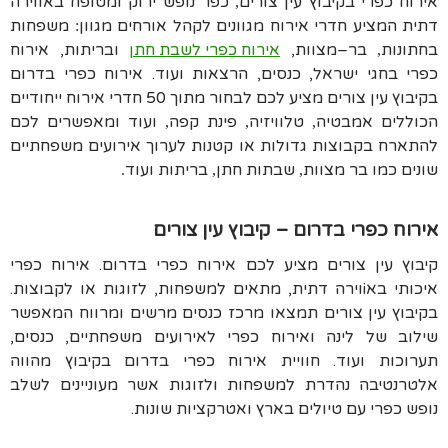
אירוח כפרי בקיבוץ עין צורים
כפר נופש ירוק ומטופח באווירה
,
דתית המציע חדרי אירוח מגוונים לקהל אורחים מגוון
משפחות
:
בחתונות
בר
–
מצוות
,
אירוח כפרי ל
שבת חתן
ובריתות
,
אירוח
,
כפרי בחגי ישראל
,
כנסים
,
הרצאות ועוד
.
אירוח כפרי בדרום
בקיבוץ עין צורים מציע לכם לבחור מתוך
50
ח
דרי אירוח ייחודיים
הכוללים אמבטיה
טלוויזיה
פינת קפה
ועוד ומאפשרים לכם
,
,
,
להתארח בקבוצות גדולות או קטנות לערוך אירועים משפחתיים
שונים כמו בר מצוות
שבתות חתן
בריתות ועוד
.
,
,
אירוח כפרי בדרום – קיבוץ עין צורים
קיבוץ עין צורים מציע לכם אירוח כפרי בדרום. אירוח כפרי
איכותי באiוירה דתית, מתאים למשפחות, לזוגות או לקבוצות.
בקיבוץ עין צורים תמצאו מרכז כנסים מרשים ומרווח המאפשר
שילוב של לינה ואירוח כפרי לאירועים משפחתיים, כנסים,
תערוכות ועוד. חוויית אירוח כפרי בדרום בקיבוץ מהווה
אלטרנטיבה נהדרת למשפחות ולזוגות אשר מעוניינים לשלב
נופש כפרי עם טיולים בארץ ואטרקציות שונות.