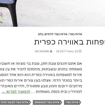
אירוח כפרי
,
אירוח כפרי לדתיים
,
בלוג
חות באווירה כפרית
16 באפריל 2018
MCADMIN
אם אתם חוגגים שבת חתן, שבת בר מצווה או חושבים
משפחתי בחגים ובשבתות, מוזמנים להכיר את עין צורי
אירוח למשפחות באווירה כפרית הוא הוא אחד הנופ
ביותר במגזר הדתי. אצלנו בעין צורים אירוח כפרי תו
מרחבים ירוקים והמון טבע פסטורלי, חדרים מאובזרי
אירו
למהדרין ובית כנסת. משפחות …
להמשיך לקרוא
←
למש
באוו
אירוח כפרי
אירוח כפרי למשפחות
אירוח כפרי לציבור הדתי