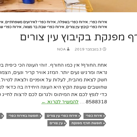
אירוח כפרי
,
אירוח כפרי בשפלה
,
אירוח כפרי לאירועים משפחתיים
,
אי
אירוח כפרי קיבוץ עין צורים
,
אירוח כפרי שבת בר מצווה
,
אירוח כפרי ש
 מפנקת בקיבוץ עין צורים
3 בנובמבר 2019
NOA
אחח..החורף! אין כמו החורף.. זוהי העונה הכי כיפית ב
נראה ומרגיש נעים יותר. המזג אוויר קריר ונעים, הצמח
חשק לצאת מהבית, לעלות על אופניים ולצאת לטיול. 
שחושבים שעונת הקיץ היא העונה היחידה בה כדאי לנפ
חופשת
8588318 …
להמשיך לקרוא
←
חורף
מפנקת
אירוח כפרי
אירוח כפרי עין צורים
חופשה באירוח כפרי
בקיבוץ
חופשת חורף מפנקת
עין צורים
עין