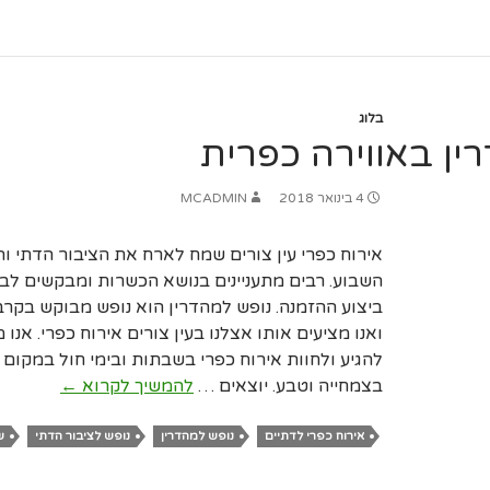
כפר
בלוג
ין באווירה כפרית
4 בינואר 2018
MCADMIN
אירוח כפרי עין צורים שמח לארח את הציבור הדתי והח
השבוע. רבים מתעניינים בנושא הכשרות ומבקשים לב
ביצוע ההזמנה. נופש למהדרין הוא נופש מבוקש בקרב
ואנו מציעים אותו אצלנו בעין צורים אירוח כפרי. אנו
להגיע ולחוות אירוח כפרי בשבתות ובימי חול במקום 
נופש
בצמחייה וטבע. יוצאים …
להמשיך לקרוא
←
למהדרין
באווירה
אירוח כפרי לדתיים
נופש למהדרין
נופש לציבור הדתי
ש
כפרית