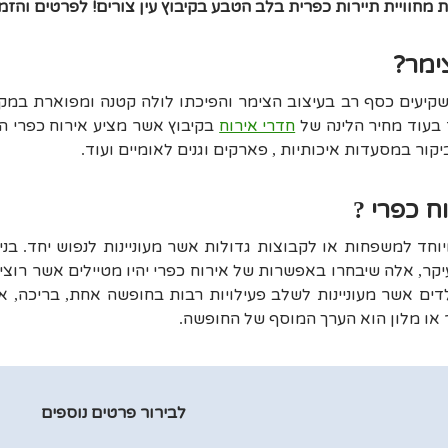
 מחוויית תיירות כפרית בלב הטבע בקיבוץ עין צורים! לפרטים והזמנת חדרי א
צימר?
קיעים כסף רב בעיצוב הצימר והפיכתו לולה קטנה ומפוארת במק
 בעוד מחיר הלינה של
חדרי אירוח
בקיבוץ אשר מציע אירוח כפרי ה
יקור במסעדות איכותיות
פארקים וגנים לאומיים ועוד
.
,
וח כפרי
?
וחד למשפחות או לקבוצות גדולות אשר מעוניינות לנפוש יחד
בני
.
יקר
אלה שיבחרו באפשרות של אירוח כפרי יהיו מטיילים אשר רוצי
,
ים אשר מעוניינות לשלב פעילויות רבות בחופשה אחת
בריכה
אר
,
,
ר או מלון הוא הערך המוסף של החופשה
.
לבירור פרטים נוספים