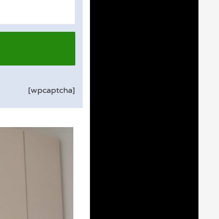
[wpcaptcha]