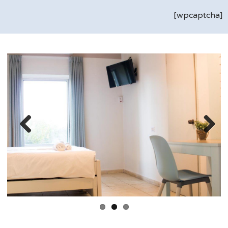
[wpcaptcha]
Previ
Next
ous